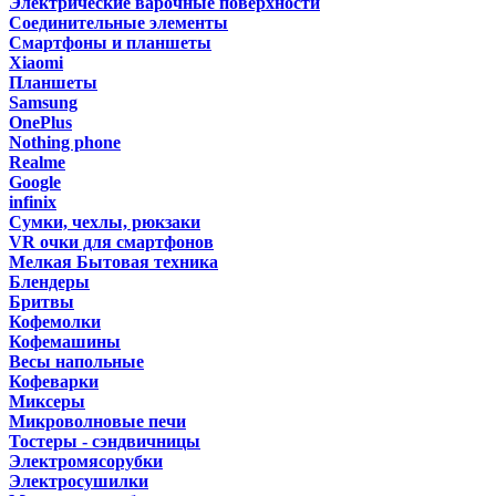
Электрические варочные поверхности
Соединительные элементы
Смартфоны и планшеты
Xiaomi
Планшеты
Samsung
OnePlus
Nothing phone
Realme
Google
infinix
Сумки, чехлы, рюкзаки
VR очки для смартфонов
Мелкая Бытовая техника
Блендеры
Бритвы
Кофемолки
Кофемашины
Весы напольные
Кофеварки
Миксеры
Микроволновые печи
Тостеры - сэндвичницы
Электромясорубки
Электросушилки