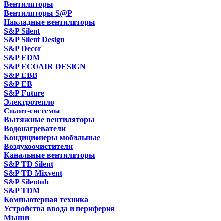
Вентиляторы
Вентиляторы S@P
Накладные вентиляторы
S&P Silent
S&P Silent Design
S&P Decor
S&P EDM
S&P ECOAIR DESIGN
S&P EBB
S&P EB
S&P Future
Электротепло
Сплит-системы
Вытяжные вентиляторы
Водонагреватели
Кондиционеры мобильные
Воздухоочистители
Канальные вентиляторы
S&P TD Silent
S&P TD Mixvent
S&P Silentub
S&P TDM
Компьютерная техника
Устройства ввода и периферия
Мыши