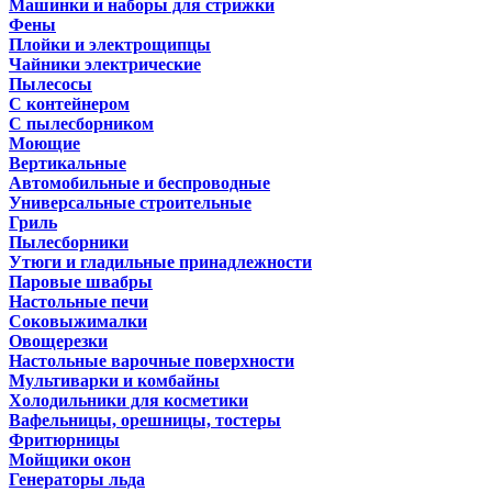
Машинки и наборы для стрижки
Фены
Плойки и электрощипцы
Чайники электрические
Пылесосы
С контейнером
С пылесборником
Моющие
Вертикальные
Автомобильные и беспроводные
Универсальные строительные
Гриль
Пылесборники
Утюги и гладильные принадлежности
Паровые швабры
Настольные печи
Соковыжималки
Овощерезки
Настольные варочные поверхности
Мультиварки и комбайны
Холодильники для косметики
Вафельницы, орешницы, тостеры
Фритюрницы
Мойщики окон
Генераторы льда