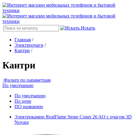
Искать
Главная
/
Электроочаги
/
Кантри
/
Кантри
Фильтр по параметрам
По умолчанию
По умолчанию
По цене
ПО названию
Электрокамин RealFlame Stone Coner 26 AO с очагом 3D
Novara