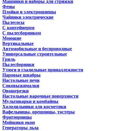
Машинки и наборы для стрижки
Фены
Плойки и электрощипцы
Чайники электрические
Пылесосы
С контейнером
С пылесборником
Моющие
Вертикальные
Автомобильные и беспроводные
Универсальные строительные
Гриль
Пылесборники
Утюги и гладильные принадлежности
Паровые швабры
Настольные печи
Соковыжималки
Овощерезки
Настольные варочные поверхности
Мультиварки и комбайны
Холодильники для косметики
Вафельницы, орешницы, тостеры
Фритюрницы
Мойщики окон
Генераторы льда