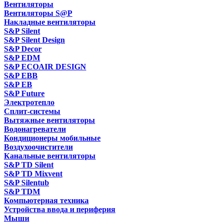
Вентиляторы
Вентиляторы S@P
Накладные вентиляторы
S&P Silent
S&P Silent Design
S&P Decor
S&P EDM
S&P ECOAIR DESIGN
S&P EBB
S&P EB
S&P Future
Электротепло
Сплит-системы
Вытяжные вентиляторы
Водонагреватели
Кондиционеры мобильные
Воздухоочистители
Канальные вентиляторы
S&P TD Silent
S&P TD Mixvent
S&P Silentub
S&P TDM
Компьютерная техника
Устройства ввода и периферия
Мыши