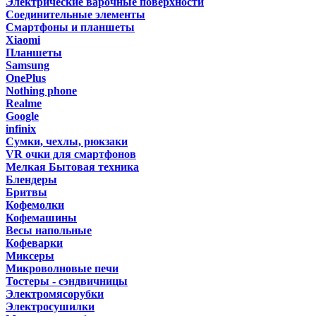
Электрические варочные поверхности
Соединительные элементы
Смартфоны и планшеты
Xiaomi
Планшеты
Samsung
OnePlus
Nothing phone
Realme
Google
infinix
Сумки, чехлы, рюкзаки
VR очки для смартфонов
Мелкая Бытовая техника
Блендеры
Бритвы
Кофемолки
Кофемашины
Весы напольные
Кофеварки
Миксеры
Микроволновые печи
Тостеры - сэндвичницы
Электромясорубки
Электросушилки