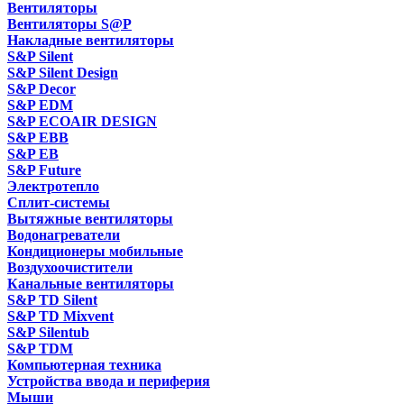
Вентиляторы
Вентиляторы S@P
Накладные вентиляторы
S&P Silent
S&P Silent Design
S&P Decor
S&P EDM
S&P ECOAIR DESIGN
S&P EBB
S&P EB
S&P Future
Электротепло
Сплит-системы
Вытяжные вентиляторы
Водонагреватели
Кондиционеры мобильные
Воздухоочистители
Канальные вентиляторы
S&P TD Silent
S&P TD Mixvent
S&P Silentub
S&P TDM
Компьютерная техника
Устройства ввода и периферия
Мыши