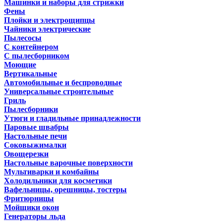
Машинки и наборы для стрижки
Фены
Плойки и электрощипцы
Чайники электрические
Пылесосы
С контейнером
С пылесборником
Моющие
Вертикальные
Автомобильные и беспроводные
Универсальные строительные
Гриль
Пылесборники
Утюги и гладильные принадлежности
Паровые швабры
Настольные печи
Соковыжималки
Овощерезки
Настольные варочные поверхности
Мультиварки и комбайны
Холодильники для косметики
Вафельницы, орешницы, тостеры
Фритюрницы
Мойщики окон
Генераторы льда