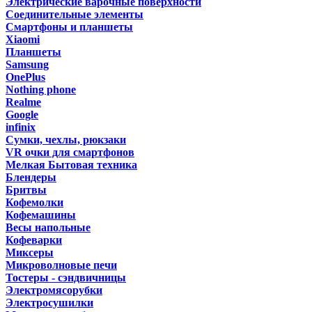
Электрические варочные поверхности
Соединительные элементы
Смартфоны и планшеты
Xiaomi
Планшеты
Samsung
OnePlus
Nothing phone
Realme
Google
infinix
Сумки, чехлы, рюкзаки
VR очки для смартфонов
Мелкая Бытовая техника
Блендеры
Бритвы
Кофемолки
Кофемашины
Весы напольные
Кофеварки
Миксеры
Микроволновые печи
Тостеры - сэндвичницы
Электромясорубки
Электросушилки