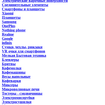
Электрические варочные поверхности
Соединительные элементы
Смартфоны и планшеты
Xiaomi
Планшеты
Samsung
OnePlus
Nothing phone
Realme
Google
infinix
Сумки, чехлы, рюкзаки
VR очки для смартфонов
Мелкая Бытовая техника
Блендеры
Бритвы
Кофемолки
Кофемашины
Весы напольные
Кофеварки
Миксеры
Микроволновые печи
Тостеры - сэндвичницы
Электромясорубки
Электросушилки