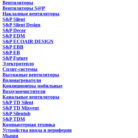
Вентиляторы
Вентиляторы S@P
Накладные вентиляторы
S&P Silent
S&P Silent Design
S&P Decor
S&P EDM
S&P ECOAIR DESIGN
S&P EBB
S&P EB
S&P Future
Электротепло
Сплит-системы
Вытяжные вентиляторы
Водонагреватели
Кондиционеры мобильные
Воздухоочистители
Канальные вентиляторы
S&P TD Silent
S&P TD Mixvent
S&P Silentub
S&P TDM
Компьютерная техника
Устройства ввода и периферия
Мыши