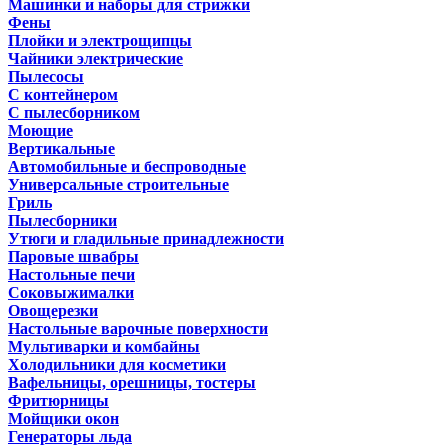
Машинки и наборы для стрижки
Фены
Плойки и электрощипцы
Чайники электрические
Пылесосы
С контейнером
С пылесборником
Моющие
Вертикальные
Автомобильные и беспроводные
Универсальные строительные
Гриль
Пылесборники
Утюги и гладильные принадлежности
Паровые швабры
Настольные печи
Соковыжималки
Овощерезки
Настольные варочные поверхности
Мультиварки и комбайны
Холодильники для косметики
Вафельницы, орешницы, тостеры
Фритюрницы
Мойщики окон
Генераторы льда