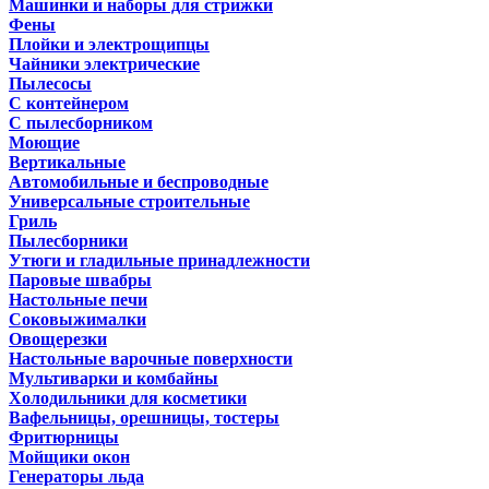
Машинки и наборы для стрижки
Фены
Плойки и электрощипцы
Чайники электрические
Пылесосы
С контейнером
С пылесборником
Моющие
Вертикальные
Автомобильные и беспроводные
Универсальные строительные
Гриль
Пылесборники
Утюги и гладильные принадлежности
Паровые швабры
Настольные печи
Соковыжималки
Овощерезки
Настольные варочные поверхности
Мультиварки и комбайны
Холодильники для косметики
Вафельницы, орешницы, тостеры
Фритюрницы
Мойщики окон
Генераторы льда