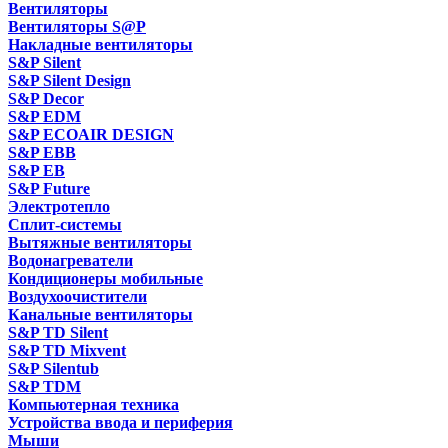
Вентиляторы
Вентиляторы S@P
Накладные вентиляторы
S&P Silent
S&P Silent Design
S&P Decor
S&P EDM
S&P ECOAIR DESIGN
S&P EBB
S&P EB
S&P Future
Электротепло
Сплит-системы
Вытяжные вентиляторы
Водонагреватели
Кондиционеры мобильные
Воздухоочистители
Канальные вентиляторы
S&P TD Silent
S&P TD Mixvent
S&P Silentub
S&P TDM
Компьютерная техника
Устройства ввода и периферия
Мыши