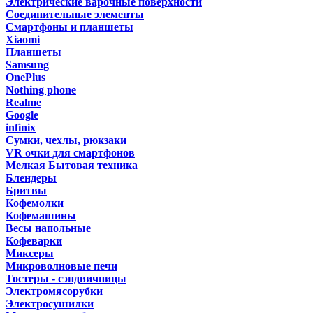
Электрические варочные поверхности
Соединительные элементы
Смартфоны и планшеты
Xiaomi
Планшеты
Samsung
OnePlus
Nothing phone
Realme
Google
infinix
Сумки, чехлы, рюкзаки
VR очки для смартфонов
Мелкая Бытовая техника
Блендеры
Бритвы
Кофемолки
Кофемашины
Весы напольные
Кофеварки
Миксеры
Микроволновые печи
Тостеры - сэндвичницы
Электромясорубки
Электросушилки