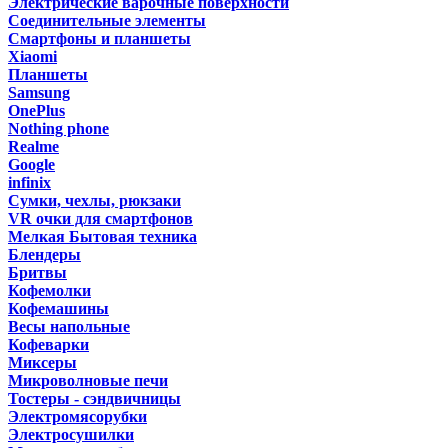
Электрические варочные поверхности
Соединительные элементы
Смартфоны и планшеты
Xiaomi
Планшеты
Samsung
OnePlus
Nothing phone
Realme
Google
infinix
Сумки, чехлы, рюкзаки
VR очки для смартфонов
Мелкая Бытовая техника
Блендеры
Бритвы
Кофемолки
Кофемашины
Весы напольные
Кофеварки
Миксеры
Микроволновые печи
Тостеры - сэндвичницы
Электромясорубки
Электросушилки