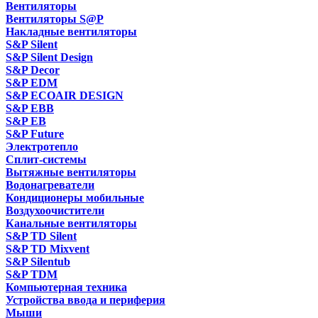
Вентиляторы
Вентиляторы S@P
Накладные вентиляторы
S&P Silent
S&P Silent Design
S&P Decor
S&P EDM
S&P ECOAIR DESIGN
S&P EBB
S&P EB
S&P Future
Электротепло
Сплит-системы
Вытяжные вентиляторы
Водонагреватели
Кондиционеры мобильные
Воздухоочистители
Канальные вентиляторы
S&P TD Silent
S&P TD Mixvent
S&P Silentub
S&P TDM
Компьютерная техника
Устройства ввода и периферия
Мыши