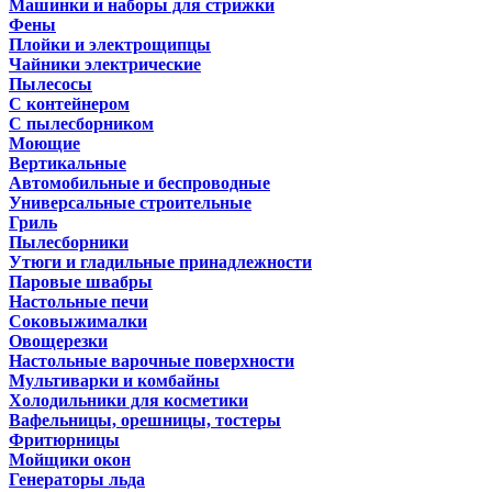
Машинки и наборы для стрижки
Фены
Плойки и электрощипцы
Чайники электрические
Пылесосы
С контейнером
С пылесборником
Моющие
Вертикальные
Автомобильные и беспроводные
Универсальные строительные
Гриль
Пылесборники
Утюги и гладильные принадлежности
Паровые швабры
Настольные печи
Соковыжималки
Овощерезки
Настольные варочные поверхности
Мультиварки и комбайны
Холодильники для косметики
Вафельницы, орешницы, тостеры
Фритюрницы
Мойщики окон
Генераторы льда