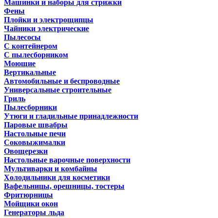
Машинки и наборы для стрижки
Фены
Плойки и электрощипцы
Чайники электрические
Пылесосы
С контейнером
С пылесборником
Моющие
Вертикальные
Автомобильные и беспроводные
Универсальные строительные
Гриль
Пылесборники
Утюги и гладильные принадлежности
Паровые швабры
Настольные печи
Соковыжималки
Овощерезки
Настольные варочные поверхности
Мультиварки и комбайны
Холодильники для косметики
Вафельницы, орешницы, тостеры
Фритюрницы
Мойщики окон
Генераторы льда