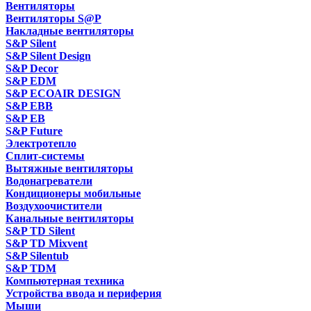
Вентиляторы
Вентиляторы S@P
Накладные вентиляторы
S&P Silent
S&P Silent Design
S&P Decor
S&P EDM
S&P ECOAIR DESIGN
S&P EBB
S&P EB
S&P Future
Электротепло
Сплит-системы
Вытяжные вентиляторы
Водонагреватели
Кондиционеры мобильные
Воздухоочистители
Канальные вентиляторы
S&P TD Silent
S&P TD Mixvent
S&P Silentub
S&P TDM
Компьютерная техника
Устройства ввода и периферия
Мыши