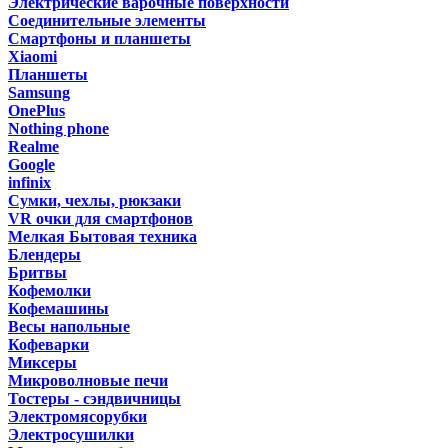
Электрические варочные поверхности
Соединительные элементы
Смартфоны и планшеты
Xiaomi
Планшеты
Samsung
OnePlus
Nothing phone
Realme
Google
infinix
Сумки, чехлы, рюкзаки
VR очки для смартфонов
Мелкая Бытовая техника
Блендеры
Бритвы
Кофемолки
Кофемашины
Весы напольные
Кофеварки
Миксеры
Микроволновые печи
Тостеры - сэндвичницы
Электромясорубки
Электросушилки