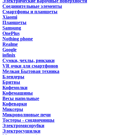
Электрические варочные поверхности
Соединительные элементы
Смартфоны и планшеты
Xiaomi
Планшеты
Samsung
OnePlus
Nothing phone
Realme
Google
infinix
Сумки, чехлы, рюкзаки
VR очки для смартфонов
Мелкая Бытовая техника
Блендеры
Бритвы
Кофемолки
Кофемашины
Весы напольные
Кофеварки
Миксеры
Микроволновые печи
Тостеры - сэндвичницы
Электромясорубки
Электросушилки