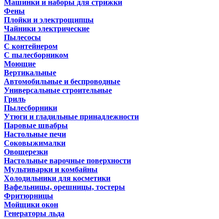
Машинки и наборы для стрижки
Фены
Плойки и электрощипцы
Чайники электрические
Пылесосы
С контейнером
С пылесборником
Моющие
Вертикальные
Автомобильные и беспроводные
Универсальные строительные
Гриль
Пылесборники
Утюги и гладильные принадлежности
Паровые швабры
Настольные печи
Соковыжималки
Овощерезки
Настольные варочные поверхности
Мультиварки и комбайны
Холодильники для косметики
Вафельницы, орешницы, тостеры
Фритюрницы
Мойщики окон
Генераторы льда