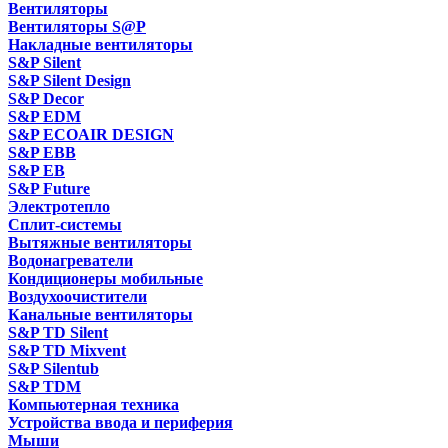
Вентиляторы
Вентиляторы S@P
Накладные вентиляторы
S&P Silent
S&P Silent Design
S&P Decor
S&P EDM
S&P ECOAIR DESIGN
S&P EBB
S&P EB
S&P Future
Электротепло
Сплит-системы
Вытяжные вентиляторы
Водонагреватели
Кондиционеры мобильные
Воздухоочистители
Канальные вентиляторы
S&P TD Silent
S&P TD Mixvent
S&P Silentub
S&P TDM
Компьютерная техника
Устройства ввода и периферия
Мыши