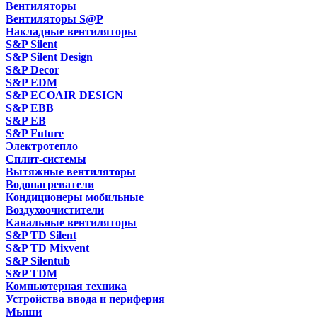
Вентиляторы
Вентиляторы S@P
Накладные вентиляторы
S&P Silent
S&P Silent Design
S&P Decor
S&P EDM
S&P ECOAIR DESIGN
S&P EBB
S&P EB
S&P Future
Электротепло
Сплит-системы
Вытяжные вентиляторы
Водонагреватели
Кондиционеры мобильные
Воздухоочистители
Канальные вентиляторы
S&P TD Silent
S&P TD Mixvent
S&P Silentub
S&P TDM
Компьютерная техника
Устройства ввода и периферия
Мыши