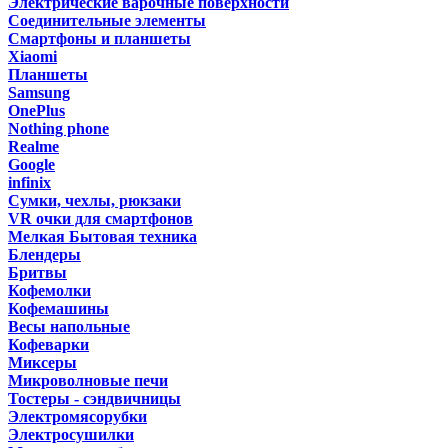
Электрические варочные поверхности
Соединительные элементы
Смартфоны и планшеты
Xiaomi
Планшеты
Samsung
OnePlus
Nothing phone
Realme
Google
infinix
Сумки, чехлы, рюкзаки
VR очки для смартфонов
Мелкая Бытовая техника
Блендеры
Бритвы
Кофемолки
Кофемашины
Весы напольные
Кофеварки
Миксеры
Микроволновые печи
Тостеры - сэндвичницы
Электромясорубки
Электросушилки