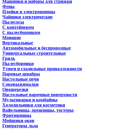
Машинки и наборы для стрижки
Фены
Плойки и электрощипцы
Чайники электрические
Пылесосы
С контейнером
С пылесборником
Моющие
Вертикальные
Автомобильные и беспроводные
Универсальные строительные
Гриль
Пылесборники
Утюги и гладильные принадлежности
Паровые швабры
Настольные печи
Соковыжималки
Овощерезки
Настольные варочные поверхности
Мультиварки и комбайны
Холодильники для косметики
Вафельницы, орешницы, тостеры
Фритюрницы
Мойщики окон
Генераторы льда