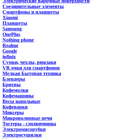
Электрические варочные поверхности
Соединительные элементы
Смартфоны и планшеты
Xiaomi
Планшеты
Samsung
OnePlus
Nothing phone
Realme
Google
infinix
Сумки, чехлы, рюкзаки
VR очки для смартфонов
Мелкая Бытовая техника
Блендеры
Бритвы
Кофемолки
Кофемашины
Весы напольные
Кофеварки
Миксеры
Микроволновые печи
Тостеры - сэндвичницы
Электромясорубки
Электросушилки