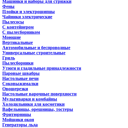
Машинки и наборы для стрижки
Фены
Плойки и электрощипцы
Чайники электрические
Пылесосы
С контейнером
С пылесборником
Моющие
Вертикальные
Автомобильные и беспроводные
Универсальные строительные
Гриль
Пылесборники
Утюги и гладильные принадлежности
Паровые швабры
Настольные печи
Соковыжималки
Овощерезки
Настольные варочные поверхности
Мультиварки и комбайны
Холодильники для косметики
Вафельницы, орешницы, тостеры
Фритюрницы
Мойщики окон
Генераторы льда