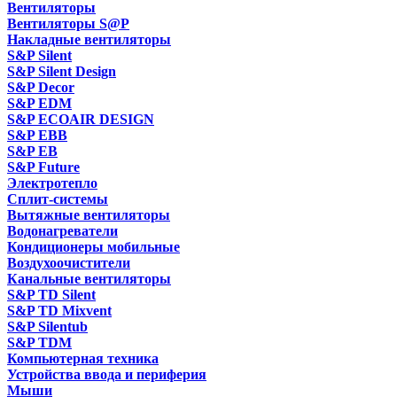
Вентиляторы
Вентиляторы S@P
Накладные вентиляторы
S&P Silent
S&P Silent Design
S&P Decor
S&P EDM
S&P ECOAIR DESIGN
S&P EBB
S&P EB
S&P Future
Электротепло
Сплит-системы
Вытяжные вентиляторы
Водонагреватели
Кондиционеры мобильные
Воздухоочистители
Канальные вентиляторы
S&P TD Silent
S&P TD Mixvent
S&P Silentub
S&P TDM
Компьютерная техника
Устройства ввода и периферия
Мыши